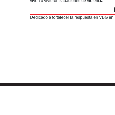
viven o vivieron situaciones de violencia.
Dedicado a fortalecer la respuesta en VBG en l
EMAIL
UBI
info@plemuu.org.uy
Bv. Ar