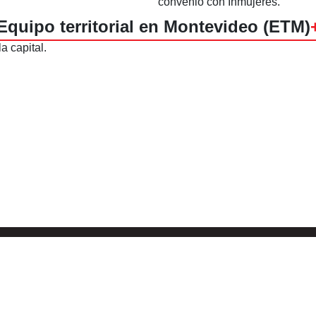
convenio con Inmujeres.
Equipo territorial en Montevideo (ETM)
a capital.
CACIÓN
TELÉFONO
tigas 4517
Tel: +(598) 22015632 / +(598)